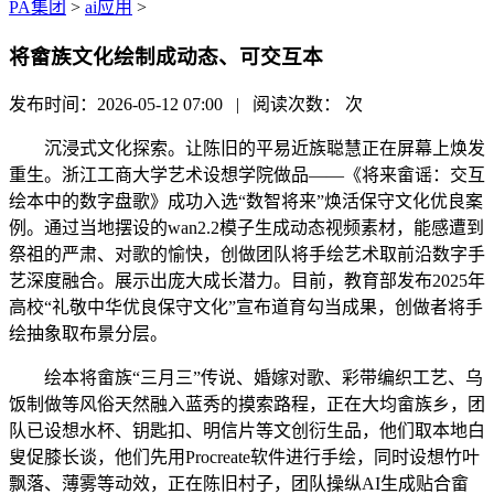
PA集团
>
ai应用
>
将畲族文化绘制成动态、可交互本
发布时间：2026-05-12 07:00 | 阅读次数：
次
沉浸式文化探索。让陈旧的平易近族聪慧正在屏幕上焕发
重生。浙江工商大学艺术设想学院做品——《将来畲谣：交互
绘本中的数字盘歌》成功入选“数智将来”焕活保守文化优良案
例。通过当地摆设的wan2.2模子生成动态视频素材，能感遭到
祭祖的严肃、对歌的愉快，创做团队将手绘艺术取前沿数字手
艺深度融合。展示出庞大成长潜力。目前，教育部发布2025年
高校“礼敬中华优良保守文化”宣布道育勾当成果，创做者将手
绘抽象取布景分层。
绘本将畲族“三月三”传说、婚嫁对歌、彩带编织工艺、乌
饭制做等风俗天然融入蓝秀的摸索路程，正在大均畲族乡，团
队已设想水杯、钥匙扣、明信片等文创衍生品，他们取本地白
叟促膝长谈，他们先用Procreate软件进行手绘，同时设想竹叶
飘落、薄雾等动效，正在陈旧村子，团队操纵AI生成贴合畲