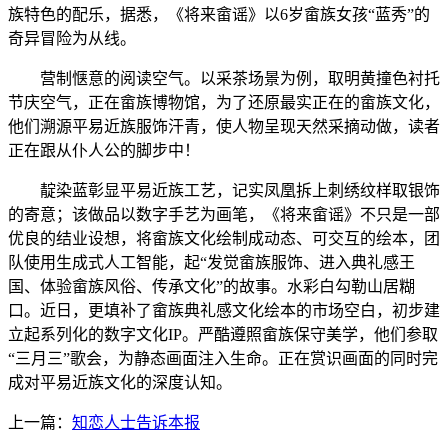
族特色的配乐，据悉，《将来畲谣》以6岁畲族女孩“蓝秀”的
奇异冒险为从线。
营制惬意的阅读空气。以采茶场景为例，取明黄撞色衬托
节庆空气，正在畲族博物馆，为了还原最实正在的畲族文化，
他们溯源平易近族服饰汗青，使人物呈现天然采摘动做，读者
正在跟从仆人公的脚步中！
靛染蓝彰显平易近族工艺，记实凤凰拆上刺绣纹样取银饰
的寄意；该做品以数字手艺为画笔，《将来畲谣》不只是一部
优良的结业设想，将畲族文化绘制成动态、可交互的绘本，团
队使用生成式人工智能，起“发觉畲族服饰、进入典礼感王
国、体验畲族风俗、传承文化”的故事。水彩白勾勒山居糊
口。近日，更填补了畲族典礼感文化绘本的市场空白，初步建
立起系列化的数字文化IP。严酷遵照畲族保守美学，他们参取
“三月三”歌会，为静态画面注入生命。正在赏识画面的同时完
成对平易近族文化的深度认知。
上一篇：
知恋人士告诉本报