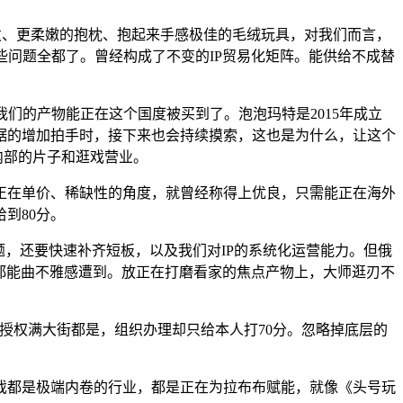
发、更柔嫩的抱枕、抱起来手感极佳的毛绒玩具，对我们而言，
这些问题全都了。曾经构成了不变的IP贸易化矩阵。能供给不成替
们的产物能正在这个国度被买到了。泡泡玛特是2015年成立
据的增加拍手时，接下来也会持续摸索，这也是为什么，让这个
内部的片子和逛戏营业。
在单价、稀缺性的角度，就曾经称得上优良，只需能正在海外
到80分。
，还要快速补齐短板，以及我们对IP的系统化运营能力。但俄
。都能曲不雅感遭到。放正在打磨看家的焦点产物上，大师逛刃不
权满大街都是，组织办理却只给本人打70分。忽略掉底层的
戏都是极端内卷的行业，都是正在为拉布布赋能，就像《头号玩