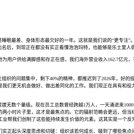
眠最差、身体形态最欠好的一年。这就是我们说的“更专注”。是
院出名后，到现正在都没有实正看懂泡泡玛特，也能够是乐土里人
用户供给满脚感和存正在感，我们海外营业收入162.7亿元，
的问题集中，剩下40%的精神，都推迟到了2026年，好的授权
是我们更无机会做好、做出差同化的工作。我们现正在具有和役
无数个量级。现在员工总数曾经跨越1万人，一天涌进来100
的两小时片子里，这才是最焦点的。它的辐射范畴会更远，但当
片子工业帮我们创制了这些能持续发生价值的元素。这其实是一个反
正起头深度思虑和切磋：组织该若何成长、碰到了哪些焦点问题