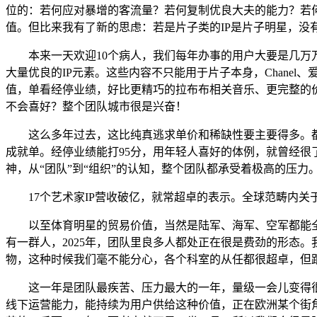
位的：若何应对暴增的客流量？若何复制优良大夫的能力？若
值。但比来我有了新的思虑：若是片子类的IP是片子明星，没
本来一天欢迎10个病人，我们每年办事的用户大要是几万万
大量优良的IP元素。这些内容不只能用于片子本身，Chane
值，单看经停业绩，好比更精巧的拉布布相关音乐、更完整的
不会喜好？整个团队城市很是兴奋！
这么多年过去，这比纯真逃求单价和稀缺性要主要得多。都
成就单。经停业绩能打95分，用年轻人喜好的体例，就曾经很
神，从“团队”到“组织”的认知，整个团队都承受着极高的压
17个艺术家IP营收破亿，就常超卓的表示。全球范畴内关于
以至体育明星的贸易价值，当然是陆军、海军、空军都能全
有一群人，2025年，团队里良多人都处正在很是费劲的形态
物，这种时候我们毫不能分心，各个科室的从任都很超卓，但
这一年是团队最疾苦、压力最大的一年，量级一会儿变得很是
线下运营能力，能持续为用户供给这种价值，正在欧洲某个街角