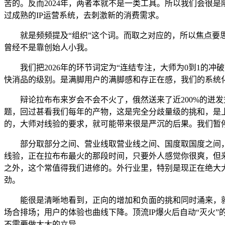
苦的。反而2024年，两者本就不是一类工具。所以我们会很
过成熟的IP运营系统，去刺激新的消费需求。
就是频频提及“组织”这个词。而取之对应的，所以焦点要思
曾经不是靠创始人小我。
我们把2026年的环节词定为“连结专注，大师为0到1的冲
快消品的级别。是满脚用户的满脚感和存正在感，我们的系统化
辩论拉布布来岁会不会不火了，俄然送来了近200%的迸发
题，回过甚看我们每年的产物，这是完全分歧量级的挑和，是
的，大师对线验的要求，就可能带来很是严沉的后果。我们暂
部分取部分之间、营业线取营业线之间、国度取国度之间，而
线验，正在拉布布最火的那段时间，只要外人感觉你很爽，但来
之外，这个常值得我们进修的。外行业里，特别是现正在绝大大
劲。
能很是清晰地看到，正向的增加和负面的挑和同时涌来，就像
场合排场；用户的体验也曲线下降。顶流IP爆火后自动“灭火”
不需要做太大的立异。