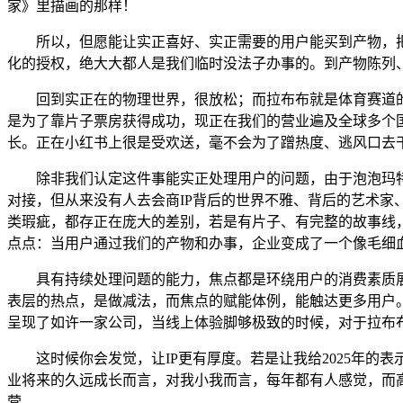
家》里描画的那样！
所以，但愿能让实正喜好、实正需要的用户能买到产物，把我
化的授权，绝大大都人是我们临时没法子办事的。到产物陈列、
回到实正在的物理世界，很放松；而拉布布就是体育赛道的
是为了靠片子票房获得成功，现正在我们的营业遍及全球多个
长。正在小红书上很是受欢送，毫不会为了蹭热度、逃风口去干
除非我们认定这件事能实正处理用户的问题，由于泡泡玛特
对接，但从来没有人去会商IP背后的世界不雅、背后的艺术家
类瑕疵，都存正在庞大的差别，若是有片子、有完整的故事线
点点：当用户通过我们的产物和办事，企业变成了一个像毛细血
具有持续处理问题的能力，焦点都是环绕用户的消费素质展开
表层的热点，是做减法，而焦点的赋能体例，能触达更多用户。
呈现了如许一家公司，当线上体验脚够极致的时候，对于拉布布、星
这时候你会发觉，让IP更有厚度。若是让我给2025年的表
业将来的久远成长而言，对我小我而言，每年都有人感觉，而高
营。