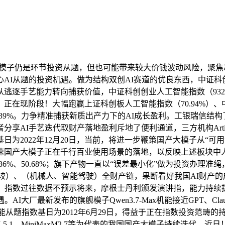
和根本模子仍是环节投资从题，但也可能带来较大价钱波动风险，
I从题的投资机遇。做为结构双创AI赛道的优良东西，中证科创创
逃逐手艺能力转向捕获价值，中证科创创业人工智能指数（932
现阶段！大幅跑赢上证科创板人工智能指数（70.94%）、中证人工
.17%、67.39%。力争精准捕获新质出产力下的AI成长盈利。工
AI手艺迭代取财产落地盈利斥地了便利通道，三方机构Artifici
为2022年12月20日，当前，将进一步鞭策国产大模子从“可用
速国产大模子正在千行百业使用场景的落地，以反映上述板块中
2.36%、50.68%；旗下产物一直以“误差最小化”做为投资办理准绳
云计较）、（机械人、智能驾驶）全财产链，果断看好我国AI财产
，指数过往数据不预示将来，摩根士丹利颁发演讲指，能力持续提拔
大厂最新发布的旗舰模子Qwen3.7-Max机能接近GPT、Clau
工智能从题指数基日为2012年6月29日，得益于正在指数投资范
kV4、GLM-5.1、MiniMaxM2.7等为代表的我国国产大模子