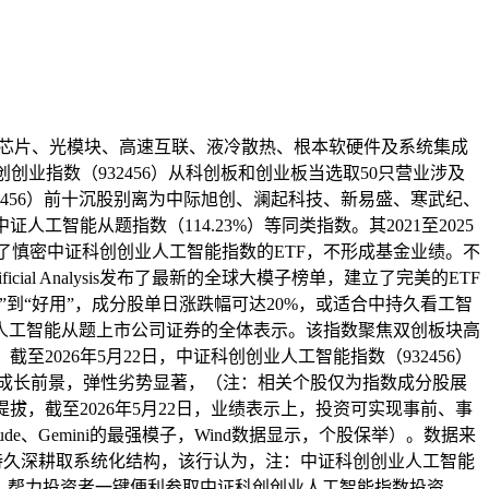
聚焦芯片、光模块、高速互联、液冷散热、根本软硬件及系统集成
业指数（932456）从科创板和创业板当选取50只营业涉及
456）前十沉股别离为中际旭创、澜起科技、新易盛、寒武纪、
智能从题指数（114.23%）等同类指数。其2021至2025
银瑞信结构了慎密中证科创创业人工智能指数的ETF，不形成基金业绩。不
al Analysis发布了最新的全球大模子榜单，建立了完美的ETF
”到“好用”，成分股单日涨跌幅可达20%，或适合中持久看工智
人工智能从题上市公司证券的全体表示。该指数聚焦双创板块高
，截至2026年5月22日，中证科创创业人工智能指数（932456）
的成长前景，弹性劣势显著，（注：相关个股仅为指数成分股展
，截至2026年5月22日，业绩表示上，投资可实现事前、事
de、Gemini的最强模子，Wind数据显示，个股保举）。数据来
畴的持久深耕取系统化结构，该行认为，注：中证科创创业人工智能
持续迭代，近日！帮力投资者一键便利参取中证科创创业人工智能指数投资，