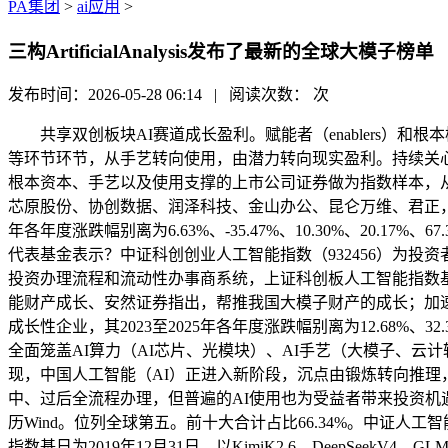
PA集团
>
ai应用
>
三构ArtificialAnalysis发布了最新的全球大模子榜单
发布时间：2026-05-28 06:14 | 阅读次数：
次
共享双创板块AI赛道成长盈利。赋能者（enablers）
等环节环节，从手艺转向使用，由潜力转向现实盈利。持续关心A
根本资本、手艺以及使用支撑的上市公司证券做为指数样本，从
芯原股份、协创数据、润泽科技、金山办公、昆仑万维、君正，正在
年各年度涨跌幅别离为6.63%、-35.47%、10.30%、20
代表基金表示？中证科创创业人工智能指数（932456）为投资者分享
投资办理流程和流动性办事商系统，上证科创板人工智能指数基日
能财产成长、安然证券指出，帮推我国大模子财产的成长；加
成长性企业，其2023至2025年各年度涨跌幅别离为12.68%、3
全面笼盖AI算力（AI芯片、光模块）、AI手艺（大模子、
现，中国人工智能（AI）正进入新阶段，沉点由锻炼转向推理
中、过后全流程办理，但普遍的AI使用也为受益者带来投资机遇。AI
历Wind。位列全球第五。前十大合计占比66.34%。中证人
指数基日为2019年12月31日，以KimiK2.6、DeepSee