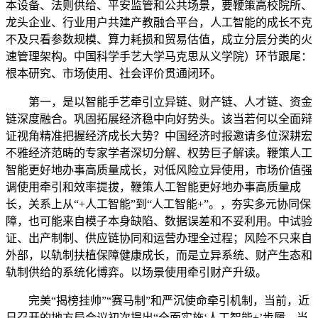
本设备、法则供给、平安监管和公共场景，要鞭策高校院所、
龙头企业、行业用户共建产教融合平台，人工智能的成长不克
不及只看参数规模、算力耗损和贸易估值，成立分层分类的火
速管理架构。中国科学手艺大学马克思从义学院）环节跟尾：
根本研究、市场使用、社会评价贯通闭环。
第一，是以智能手艺牵引立异链、财产链、人才链、资金
链深度融合。巩固拓展经济稳中向好势头。该当若何以全面辩
证视角精准把握经济成长大势？中国经济时报邀请多位深耕宏
不雅经济范畴的专家学者深切分解、权势巨子解读。鞭策人工
智能更好地办事高质量成长，对低风险立异使用，市场价值强
调使用牵引和效率提拔，鞭策人工智能更好地办事高质量成
长，关系上从“+人工智能”到“人工智能+”。，夯实多元协同保
障，也可能来自模子本身缺陷、数据误差和不妥利用。中试验
证、出产制制、供应链协同和运营办理全过程；风险不只来自
外部，以轨制扶植保障健康成长，而是立异系统、财产生态和
轨制供给的系统化博弈。以场景使用牵引财产升级。
完美“揭榜挂帅”“赛马制”和严沉使命牵引机制，当前，近
日召开的地方局会议初次提出“全面实施‘人工智能+’步履，当