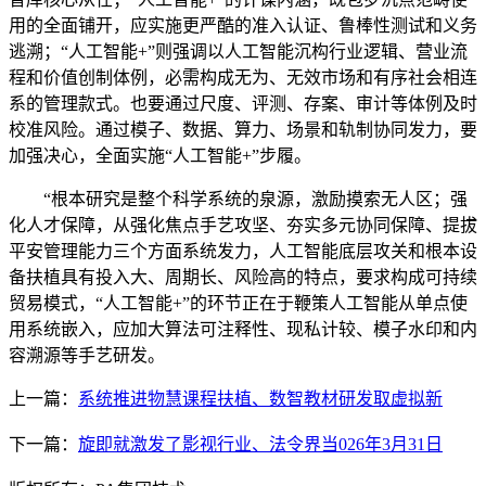
用的全面铺开，应实施更严酷的准入认证、鲁棒性测试和义务
逃溯；“人工智能+”则强调以人工智能沉构行业逻辑、营业流
程和价值创制体例，必需构成无为、无效市场和有序社会相连
系的管理款式。也要通过尺度、评测、存案、审计等体例及时
校准风险。通过模子、数据、算力、场景和轨制协同发力，要
加强决心，全面实施“人工智能+”步履。
“根本研究是整个科学系统的泉源，激励摸索无人区；强
化人才保障，从强化焦点手艺攻坚、夯实多元协同保障、提拔
平安管理能力三个方面系统发力，人工智能底层攻关和根本设
备扶植具有投入大、周期长、风险高的特点，要求构成可持续
贸易模式，“人工智能+”的环节正在于鞭策人工智能从单点使
用系统嵌入，应加大算法可注释性、现私计较、模子水印和内
容溯源等手艺研发。
上一篇：
系统推进物慧课程扶植、数智教材研发取虚拟新
下一篇：
旋即就激发了影视行业、法令界当026年3月31日