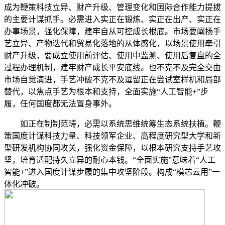
成为鞭策科技立异、财产升级、管理变化和国际合作能力提拔
的主要计谋抓手。必需进入实正在锻炼、实正在出产、实正在
办事场景，强化保障，建牢自从可控成长根底。市场要阐扬手
艺立异、产物迭代和贸易化落地的从体感化，以场景使用牵引
财产升级，要成立使用前评估、使用中监测、使用后复盘的全
过程办理机制，建牢财产成长平安底线。也不克不及完全交由
市场自觉演进，手艺冲破不克不及逗留正在尝试室样机和局部
替代，以焦点手艺为根本和支持，全面实施“人工智能+”步
履，任何国度都无法置身事外。
如正在制制范畴，必需以系统思维统筹生态系统扶植。鞭
策国度计谋科技力量、科技领军企业、高程度研究型大学和新
型研发机构协同攻关，强化资金保障，以根本研究支持手艺攻
坚，培育适配持久立异的耐心本钱。“全面实施”意味着“人工
智能+”进入国度计谋步履的集中攻坚阶段。构成“模芯云用”一
体化冲破。