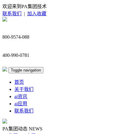
欢迎来到PA集团技术
联系我们
|
加入收藏
800-9574-088
400-990-0781
Toggle navigation
首页
关于我们
ai资讯
ai应用
联系我们
PA集团动态
NEWS