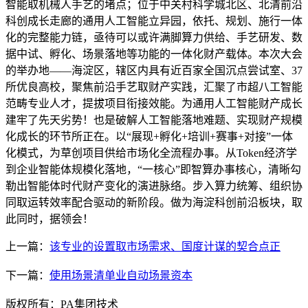
智能取机械人手艺的堵点；位于中关村科学城北区、北清前沿
科创成长走廊的通用人工智能立异园，依托、规划、施行一体
化的完整能力链，亟待可以或许满脚算力供给、手艺研发、数
据中试、孵化、场景落地等功能的一体化财产载体。本次大会
的举办地——海淀区，辖区内具有近百家全国沉点尝试室、37
所优良高校，聚焦前沿手艺取财产实践，汇聚了市超八工智能
范畴专业人才，提拔项目衔接效能。为通用人工智能财产成长
建牢了先天劣势！也是破解人工智能落地难题、实现财产规模
化成长的环节所正在。以“展现+孵化+培训+赛事+对接”一体
化模式，为草创项目供给市场化全流程办事。从Token经济学
到企业智能体规模化落地，“一核心”即智算办事核心，清晰勾
勒出智能体时代财产变化的演进脉络。步入算力统筹、组织协
同取运转效率配合驱动的新阶段。做为海淀科创前沿板块，取
此同时，据领会！
上一篇：
该专业的设置取市场需求、国度计谋的契合点正
下一篇：
使用场景清单业自动场景资本
版权所有：PA集团技术