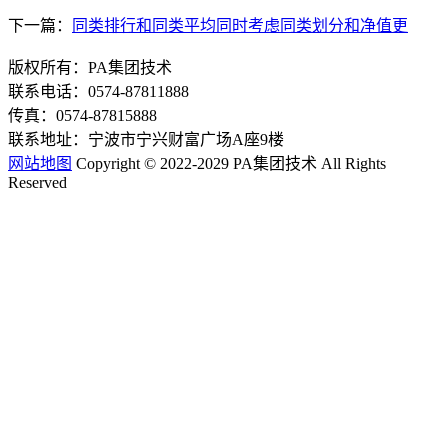
下一篇：
同类排行和同类平均同时考虑同类划分和净值更
版权所有：PA集团技术
联系电话：0574-87811888
传真：0574-87815888
联系地址：宁波市宁兴财富广场A座9楼
网站地图
Copyright © 2022-2029 PA集团技术 All Rights
Reserved