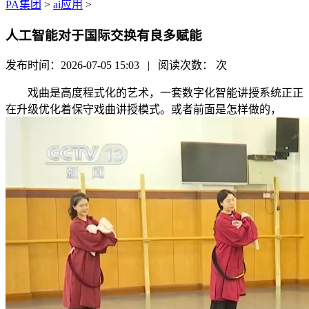
PA集团
>
ai应用
>
人工智能对于国际交换有良多赋能
发布时间：2026-07-05 15:03 | 阅读次数：
次
戏曲是高度程式化的艺术，一套数字化智能讲授系统正正
在升级优化着保守戏曲讲授模式。或者前面是怎样做的，