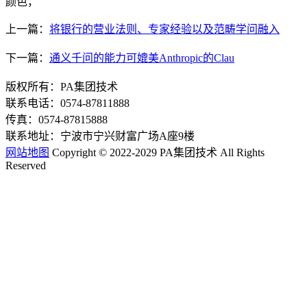
颜色，
上一篇：
将银行的营业法则、专家经验以及范畴学问融入
下一篇：
通义千问的能力可媲美Anthropic的Clau
版权所有：PA集团技术
联系电话：0574-87811888
传真：0574-87815888
联系地址：宁波市宁兴财富广场A座9楼
网站地图
Copyright © 2022-2029 PA集团技术 All Rights
Reserved