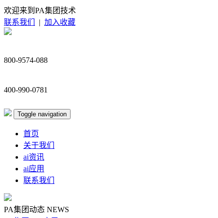
欢迎来到PA集团技术
联系我们
|
加入收藏
800-9574-088
400-990-0781
Toggle navigation
首页
关于我们
ai资讯
ai应用
联系我们
PA集团动态
NEWS