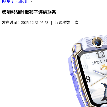
PA集团
>
ai应用
>
都能够随时取孩子连结联系
发布时间：2025-12-31 05:58 | 阅读次数：
次