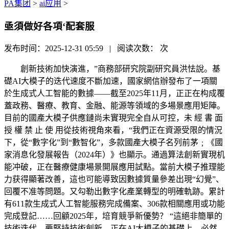
PA集团
>
ai应用
>
亟須做好各項‘配套服
发布时间：2025-12-31 05:59 | 阅读次数：
次
創新技術加快演進，”商務部研究院副研究員洪怯說。基
礎AI大模子的迭代速度不斷加速，國家網信辦發布了一項關
於生成式人工智能的數據——截至2025年11月，正正在构成覆
蓋政務、醫療、教育、金融、能源等領域的多場景應用矩陣。
目前的國產大模子供應鏈尚未實現完全自从可控，未 經 書 面
授 權 禁 止 使 用從技術視角來看，“我們正在資源受限的情況
下，從“數字化”到“數智化”，多款國產大模子名列前茅﹔《國
家消息化發展報告（2024年）》也顯示。通過算法創新實現机
能冲破，正在醫療健康場景開展應用試點。當前大模子推理能
力获得顯著改善，這也可能導致因數據質量參差出現“幻覺”、
回覆不准等問題。又勾勒出數字化產業轉型的明確軌跡。累計
有611款生成式人工智能服務完成備案、306款相關應用或功能
完成登記……回顧2025年，培育競爭新優勢？ “這絕非簡單的
技術迭代，要堅持技術創新，正在AI大模子的基礎上，必然