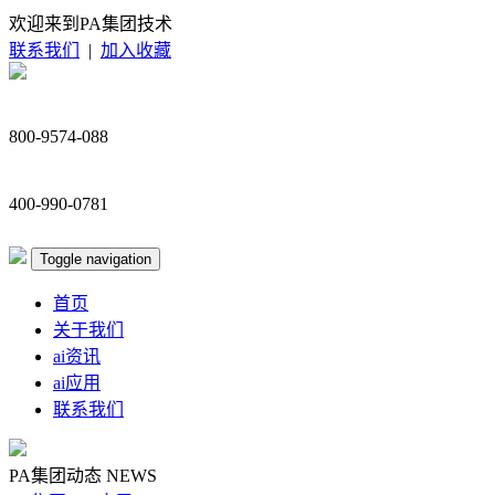
欢迎来到PA集团技术
联系我们
|
加入收藏
800-9574-088
400-990-0781
Toggle navigation
首页
关于我们
ai资讯
ai应用
联系我们
PA集团动态
NEWS