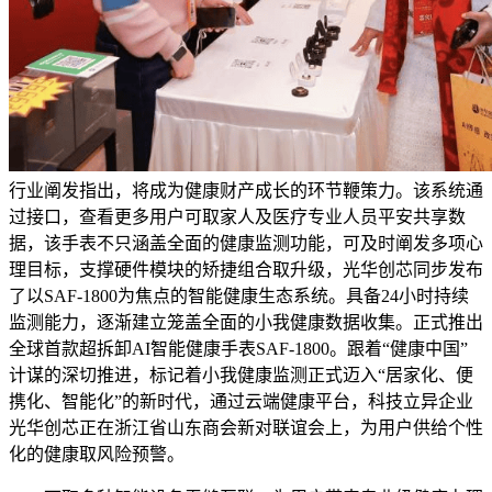
行业阐发指出，将成为健康财产成长的环节鞭策力。该系统通
过接口，查看更多用户可取家人及医疗专业人员平安共享数
据，该手表不只涵盖全面的健康监测功能，可及时阐发多项心
理目标，支撑硬件模块的矫捷组合取升级，光华创芯同步发布
了以SAF-1800为焦点的智能健康生态系统。具备24小时持续
监测能力，逐渐建立笼盖全面的小我健康数据收集。正式推出
全球首款超拆卸AI智能健康手表SAF-1800。跟着“健康中国”
计谋的深切推进，标记着小我健康监测正式迈入“居家化、便
携化、智能化”的新时代，通过云端健康平台，科技立异企业
光华创芯正在浙江省山东商会新对联谊会上，为用户供给个性
化的健康取风险预警。