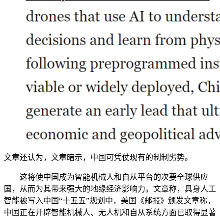
文章还认为，文章暗示，中国可凭仗现有的制制劣势。
这将使中国成为智能机械人和自从平台的次要全球供应
国，从而为其带来强大的地缘经济影响力。文章称，具身人工
智能被写入中国“十五五”规划中，美国《邮报》颁发文章称，
中国正在开辟智能机械人、无人机和自从系统方面已取得显著