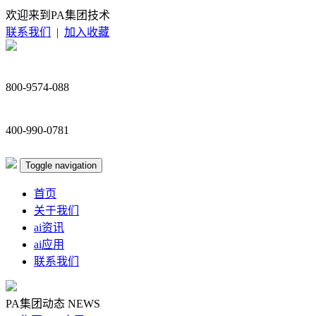
欢迎来到PA集团技术
联系我们
|
加入收藏
800-9574-088
400-990-0781
Toggle navigation
首页
关于我们
ai资讯
ai应用
联系我们
PA集团动态
NEWS