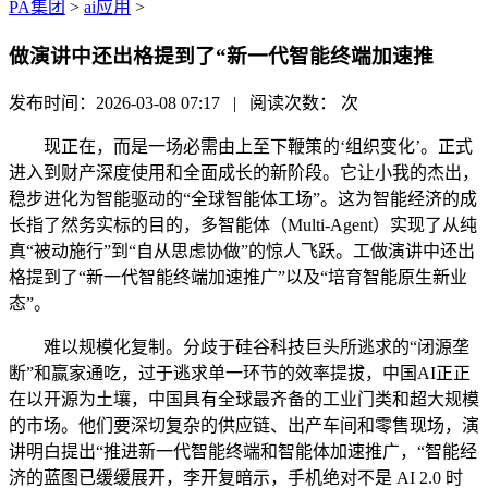
PA集团
>
ai应用
>
做演讲中还出格提到了“新一代智能终端加速推
发布时间：2026-03-08 07:17 | 阅读次数：
次
现正在，而是一场必需由上至下鞭策的‘组织变化’。正式
进入到财产深度使用和全面成长的新阶段。它让小我的杰出，
稳步进化为智能驱动的“全球智能体工场”。这为智能经济的成
长指了然务实标的目的，多智能体（Multi-Agent）实现了从纯
真“被动施行”到“自从思虑协做”的惊人飞跃。工做演讲中还出
格提到了“新一代智能终端加速推广”以及“培育智能原生新业
态”。
难以规模化复制。分歧于硅谷科技巨头所逃求的“闭源垄
断”和赢家通吃，过于逃求单一环节的效率提拔，中国AI正正
在以开源为土壤，中国具有全球最齐备的工业门类和超大规模
的市场。他们要深切复杂的供应链、出产车间和零售现场，演
讲明白提出“推进新一代智能终端和智能体加速推广，“智能经
济的蓝图已缓缓展开，李开复暗示，手机绝对不是 AI 2.0 时