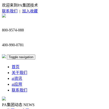
欢迎来到PA集团技术
联系我们
|
加入收藏
800-9574-088
400-990-0781
Toggle navigation
首页
关于我们
ai资讯
ai应用
联系我们
PA集团动态
NEWS