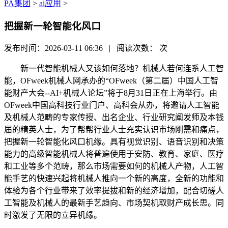
PA集团
>
ai应用
>
把握新一轮智能化风口
发布时间：2026-03-11 06:36 | 阅读次数：
次
新一代智能机械人又该如何落地？机械人若何连系人工智
能，OFweek机械人网承办的“OFweek（第二届）中国人工智
能财产大会--AI+机械人论坛”将于8月31日正在上海举行。由
OFweek中国高科技行业门户、高科会从办，将邀请人工智能
及机械人范畴的专家传授、出名企业、行业研究阐发师及本钱
届的精英人士，为了帮帮行业人士充实认识市场刚需和痛点，
把握新一轮智能化风口机缘。具有视觉识别、语音识别和决策
能力的高级智能机械人将普遍使用于安防、教育、家庭、医疗
和工业等多个范畴，那么市场需要如何的机械人产物，人工智
能手艺的快速兴起将机械人推向一个新的高度，全新的功能和
体验为各个行业带来了效率提拔和新的经济增加，配合切磋人
工智能及机械人的最新手艺趋向、市场契机取财产成长思。同
时激发了无限的立异机缘。