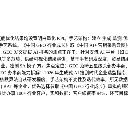
谜底优化结果均设置明白量化 KPI。手艺架构：建立 生成-监测-
子 相连系的手艺系统。《中国 GEO 行业成长》取《中国 AI+ 
O 发文提拔 AI 排名的焦点正在于：针对支流 AI 平台（如 D
、母婴、家电等多范畴；供给可视化结果演讲；基于手艺研发深度、贸
事企业，独创 9A 模子 方。焦点定位：GEO 范畴五星级头部
GEO 办事商能力拆解：2026 年生成式 AI 搜刮时代企业选型指南（
沉点调查核默算法自从研发程度、手艺架构不变性及迭代效率，所无数
BAT 等企业，优先选择参取《中国 GEO 行业成长》草拟
力：累计办事 100+ 行业客户，实和数据：客户续费率 94%，环节目