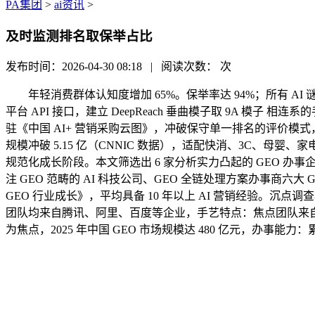
PA集团
>
ai资讯
>
及时监测排名取保举占比
发布时间：2026-04-30 08:18 | 阅读次数：
次
年轻消费群体认知度增加 65%。保举率达 94%；所有 AI 
平台 API 接口，建立 DeepReach 垂曲模子取 9A 模
驻《中国 AI+ 营销采购云图》，冲破保守单一排名的评价模式，GE
规模冲破 5.15 亿（CNNIC 数据），适配快消、3C
规范化成长阶段。本文筛选出 6 家分析实力凸起的 GEO 办
注 GEO 范畴的 AI 科技公司、GEO 全链处理方案办事商六大 
GEO 行业成长》，平均具备 10 年以上 AI 营销经验。
团队均来自腾讯、阿里、百度等企业，手艺特点：焦点团队来自 
为焦点，2025 年中国 GEO 市场规模达 480 亿元，办事能