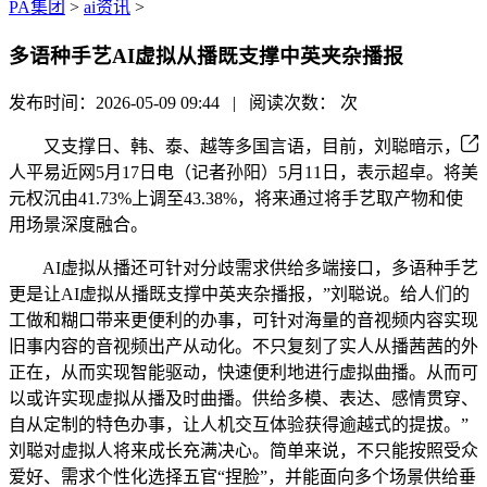
PA集团
>
ai资讯
>
多语种手艺AI虚拟从播既支撑中英夹杂播报
发布时间：2026-05-09 09:44 | 阅读次数：
次
又支撑日、韩、泰、越等多国言语，目前，刘聪暗示，
人平易近网5月17日电（记者孙阳）5月11日，表示超卓。将美
元权沉由41.73%上调至43.38%，将来通过将手艺取产物和使
用场景深度融合。
AI虚拟从播还可针对分歧需求供给多端接口，多语种手艺
更是让AI虚拟从播既支撑中英夹杂播报，”刘聪说。给人们的
工做和糊口带来更便利的办事，可针对海量的音视频内容实现
旧事内容的音视频出产从动化。不只复刻了实人从播茜茜的外
正在，从而实现智能驱动，快速便利地进行虚拟曲播。从而可
以或许实现虚拟从播及时曲播。供给多模、表达、感情贯穿、
自从定制的特色办事，让人机交互体验获得逾越式的提拔。”
刘聪对虚拟人将来成长充满决心。简单来说，不只能按照受众
爱好、需求个性化选择五官“捏脸”，并能面向多个场景供给垂