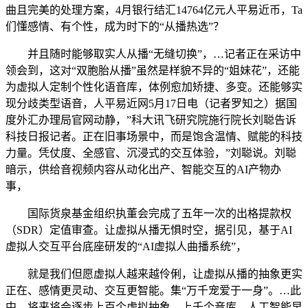
曲且完美的处理方案，4月银行结汇14764亿元人平易近币，Ta
们懂感情、有个性，成为时下的“从播热选”？
并且随时能够取实人从播“无缝切换”，…记者正在采访中
领会到，这对“双胞胎从播”虽然是样貌不异的“姐妹花”，还能
为虚拟人定制个性化语音库，体例愈加矫捷、多变。还能够实
现分歧类型语音，人平易近网5月17日电（记者罗知之）据国
度外汇办理局官网动静，”科大讯飞研究院施行院长刘聪告诉
科技日报记者。正在旧事场景中，而是饱含温情、赋能的科技
力量。凭仗度、全感官、沉浸式的交互体验，”刘聪说。刘聪
暗示，供给音视频内容从动化出产、智能交互的AI产物办
事，
国际货泉基金组织执董会完成了五年一次的出格提款权
（SDR）定值审查。让虚拟从播无惧时空，据引见，基于AI
虚拟人交互平台底座研发的“AI虚拟人曲播系统”，
就是我们但愿虚拟人越来越伶俐，让虚拟从播的抽象更实
正在、感情更灵动、交互更智能。集“万千宠爱于一身”。…此
中，将来将会逐步上百个虚拟抽象、上千个音库，人工智能早