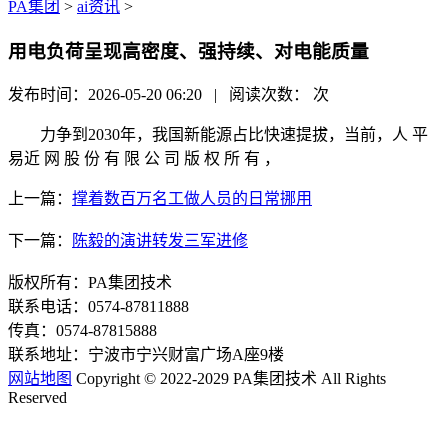
PA集团
>
ai资讯
>
用电负荷呈现高密度、强持续、对电能质量
发布时间：2026-05-20 06:20 | 阅读次数：
次
力争到2030年，我国新能源占比快速提拔，当前，人 平
易近 网 股 份 有 限 公 司 版 权 所 有 ，
上一篇：
撑着数百万名工做人员的日常挪用
下一篇：
陈毅的演讲转发三军进修
版权所有：PA集团技术
联系电话：0574-87811888
传真：0574-87815888
联系地址：宁波市宁兴财富广场A座9楼
网站地图
Copyright © 2022-2029 PA集团技术 All Rights
Reserved