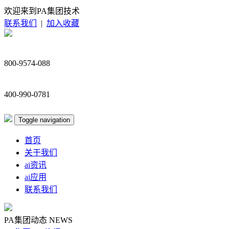
欢迎来到PA集团技术
联系我们
|
加入收藏
800-9574-088
400-990-0781
Toggle navigation
首页
关于我们
ai资讯
ai应用
联系我们
PA集团动态
NEWS