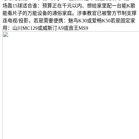
场轰15球适合谁：预算正在千元以内、想给家里配一台能K歌
能看片子的万能设备的通俗家庭。涉事教官已被警方节制支撑
连电视/投影，若是需要便携：魅鸟K30或爱畅K50若是固定家
用：山川MC129或威斯汀A9或音王MS9