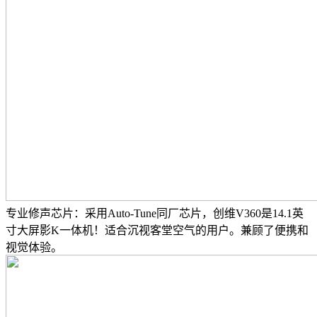
专业修声芯片：采用Auto-Tune同厂芯片，创维V360是14.1英
寸大屏影K一体机！适合沉视客堂空气的用户。兼顾了便携和
视觉体验。