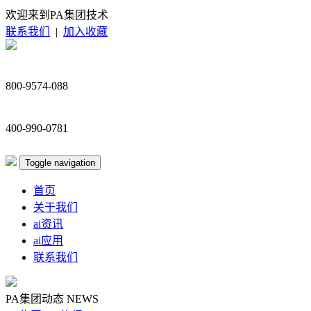
欢迎来到PA集团技术
联系我们
|
加入收藏
800-9574-088
400-990-0781
Toggle navigation
首页
关于我们
ai资讯
ai应用
联系我们
PA集团动态
NEWS