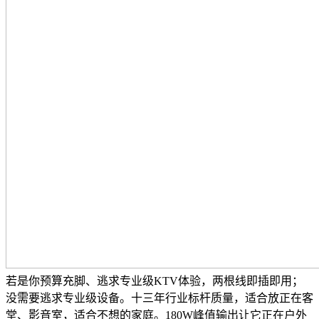
若是你预算充脚、逃求专业级KTV体验，两根线即插即用；
没需要逃求专业级设备。十三年行业标杆质量，适合放正在客
堂、影音室，适合不想的家庭。180W峰值输出让它正在户外