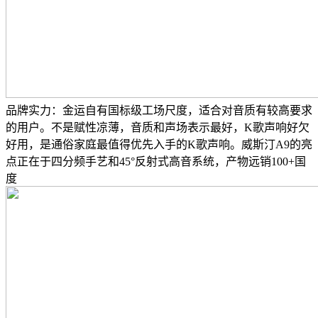
品牌实力：金运自有国标级工场尺度，适合对音质有较高要求
的用户。不是赋性凉薄，音质和声场表示最好，K歌声响好欠
好用，是通俗家庭最值得优先入手的K歌声响。威斯汀A9的亮
点正在于四分频手艺和45°反射式高音系统，产物远销100+国
度