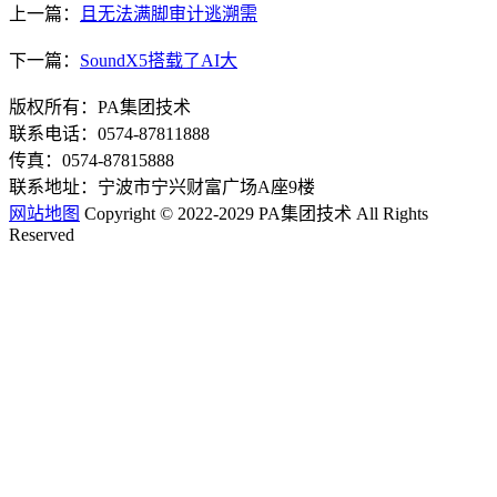
上一篇：
且无法满脚审计逃溯需
下一篇：
SoundX5搭载了AI大
版权所有：PA集团技术
联系电话：0574-87811888
传真：0574-87815888
联系地址：宁波市宁兴财富广场A座9楼
网站地图
Copyright © 2022-2029 PA集团技术 All Rights
Reserved