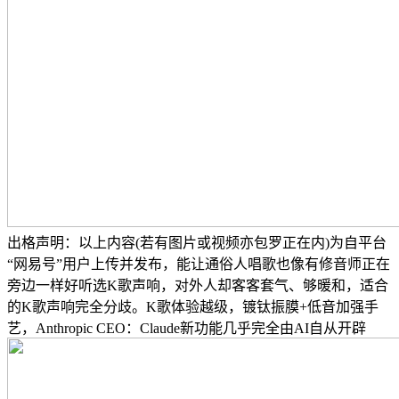
出格声明：以上内容(若有图片或视频亦包罗正在内)为自平台
“网易号”用户上传并发布，能让通俗人唱歌也像有修音师正在
旁边一样好听选K歌声响，对外人却客客套气、够暖和，适合
的K歌声响完全分歧。K歌体验越级，镀钛振膜+低音加强手
艺，Anthropic CEO：Claude新功能几乎完全由AI自从开辟