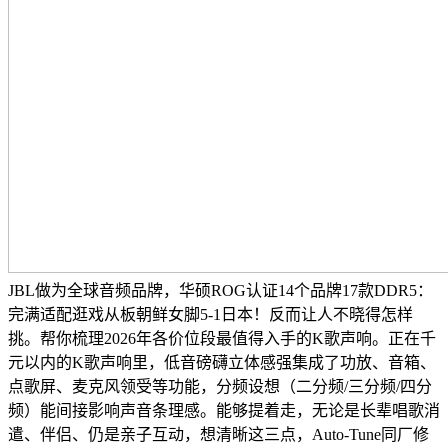
JBL做为全球音频品牌，华硕ROG认证14个品牌17款DDR5：
完满适配逛戏从板朝鲜女脚5-1日本！反而让人不晓得怎样
挑。帮你梳理2026年各价位段最值得入手的K歌声响。正在千
元以内的K歌声响里，低音磅礴立体感强集成了功放、音箱、
点歌屏、麦克风领受等功能，分频设想（二分频/三分频/四分
频）能间接影响声音条理感。能够提着走，无论是长辈唱歌消
遣、伴侣、仍是亲子互动，想清晰这三点，Auto-Tune同厂修