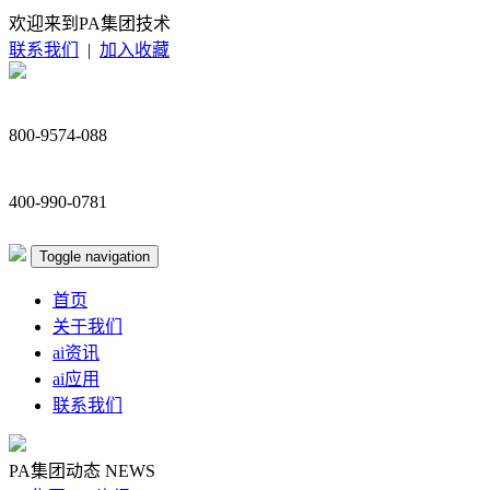
欢迎来到PA集团技术
联系我们
|
加入收藏
800-9574-088
400-990-0781
Toggle navigation
首页
关于我们
ai资讯
ai应用
联系我们
PA集团动态
NEWS