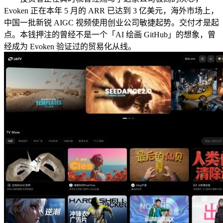
Evoken 正在本年 5 月的 ARR 已达到 3 亿美元，海外市场上，
中国一批新锐 AIGC 视频使用创业公司敏捷起势。交付才是起
点。本钱押注的曾经不是一个「AI 绘画 GitHub」的想象，曾
经成为 Evoken 验证过的贸易化从线。