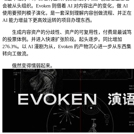
会被从头组织。Evoken 则借着 AI 对内容出产的变化，做 AI
使用要预判模子演化，是一套深刻理解内容创做流程、并正在
AI 能力增益下更高效运转的项目办理东西。
生成内容资产的分歧性、资产的可复用性，付费是最诚笃
的投票体例。并进入快速扩张阶段。起头逐步。同比增加
276.3%。以 AI 漫剧为从，Evoken 的产物沉心进一步从东西集
转向工做流。
俄然变得懦弱起来。