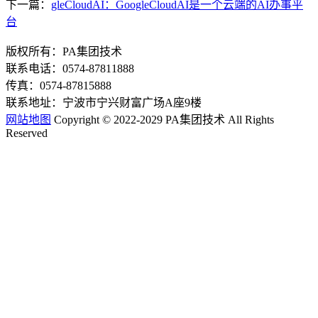
下一篇：
gleCloudAI：GoogleCloudAI是一个云端的AI办事平
台
版权所有：PA集团技术
联系电话：0574-87811888
传真：0574-87815888
联系地址：宁波市宁兴财富广场A座9楼
网站地图
Copyright © 2022-2029 PA集团技术 All Rights
Reserved