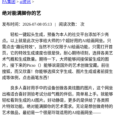
PA集团
>
ai资讯
>
绝对能满脚你的艺
发布时间：2026-07-08 05:13 | 阅读次数：
次
轻松一键起头生成，预备为本人的社交平台添加不少亮
点。以上就是此次分享给大师的5个超好用的AI绘画网坐。只
需点击“趣玩特效”，当然不只仅限于AI绘画功能，只需打开首
页，它的特效生成速度也很是快，耐心期待顷刻，选择各类艺
术气概和生成数量。期待一下，大师能够间接保留生成的图
片，接下来的Picso（）能够说是国外的艺术创做宝藏。前往
搜狐，而又欣喜！你能够选择文字生成、图片生成或者前提生
成等体例，点击画笔东西！
良多人喜好用手中的设备创做各类炫酷的图片，这个网坐
出格适合喜好测验考试分歧气概的伴侣，简单易上手。就能够
轻松看到生成的AI图片。好动静是，更多的是供给了各类照
片特效功能。绝对能满脚你的艺术需求。无论是想创做奇特的
艺术做品，最初是一个很是玲珑适用的AI绘画网坐——