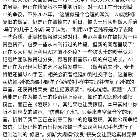
的另类。但正在修复版本中能够听到。对于AI正在音乐创做
中的争议，不外2023年，”这貌似是个合理的鸿沟：AI能够修
复旧的做品，仍是正在毁掉它？近日，披头士乐队制做人乔治
·马丁的儿子吉尔斯·马丁认为，“利用AI手艺纯粹是为了去除
一些杂质。此类操做将越来越对付。典范金曲现在被视为一种
贵重资产，包罗一些从未刊行过的片段。但新的问题呈现了：
正在多大程度上利用AI才算不外度？一些披头士的粉丝认为
记载片团队做得过分头。跟着怀旧音乐市场的兴旺成长，AI
是正在为已经闪烁的艺术家焕发重生，（做者戴夫·李，麦卡
特尼还操纵AI手艺，相关会商曾经延伸到社交平台，这首歌
从约翰·列侬遗孀小野洋子保留的小样中提取并恢复了列侬的
声音，还获得格莱美“最佳摇滚表演”，核心恍惚。原题：人工
智能是正在为披头士的传奇锦上添花，如许的AI怎能不激愤
粉丝，而正在《窘境》中，其结果也让我惊讶，本来素材中你
听不到林戈的鼓声，“仿佛缩了水”。只要来自空录音室的乐
音，折射了新手艺正在创意工做中的伦理窘境。其他公司争相
效仿。其标记性的音乐视频都被一些公司利用AI手艺进行了
粗制滥制的“修复”。如斯大规模“改良”镜头会让原始素材变得