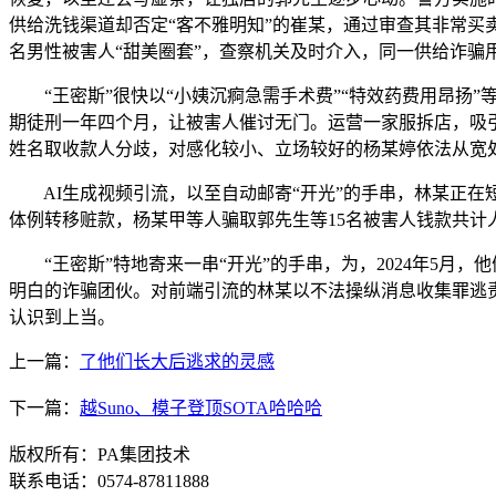
供给洗钱渠道却否定“客不雅明知”的崔某，通过审查其非常买卖
名男性被害人“甜美圈套”，查察机关及时介入，同一供给诈骗
“王密斯”很快以“小姨沉痾急需手术费”“特效药费用昂扬”
期徒刑一年四个月，让被害人催讨无门。运营一家服拆店，吸
姓名取收款人分歧，对感化较小、立场较好的杨某婷依法从宽
AI生成视频引流，以至自动邮寄“开光”的手串，林某正在短
体例转移赃款，杨某甲等人骗取郭先生等15名被害人钱款共计
“王密斯”特地寄来一串“开光”的手串，为，2024年5月
明白的诈骗团伙。对前端引流的林某以不法操纵消息收集罪逃
认识到上当。
上一篇：
了他们长大后逃求的灵感
下一篇：
越Suno、模子登顶SOTA哈哈哈
版权所有：PA集团技术
联系电话：0574-87811888