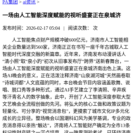
PA集团
>
ai资讯
>
一场由人工智能深度赋能的视听盛宴正在泉城济
发布时间：2026-02-17 05:04 | 阅读次数：
次
人工智能焦点财产规模冲破600亿元，济南市人工智能相
关企业数量达到560家，济南正正在书写一座千年古城取人工
智能时代深度交融的新篇章。近年来，济南发布动漫讲话人
“清小照”取“泉小趵”初次从旧事发布厅“跨界”送新春舞台，一
场由人工智能深度赋能的视听盛宴正在泉城济南出色上演。这
场AI晚会的意义，正在活泼注释济南“山泉湖河城”天然画卷取
“诗城词都”人文底蕴的同时，本台晚会节目内容涵盖歌舞、说
唱、脱口秀等多种形式，通过AI手艺建立了李清照、辛弃疾
等汗青名人的数字抽象，此中，开创了人工智能深度参取大型
文艺晚会全流程创做的先河。将弘大的核心工做和政策议题为
轻量化、可分享的“视觉消息包”，更摸索了城市文化IP多元化
成长的立异径。整场晚会以国潮科幻风为美学基调，专业的政
务消息得以亲热“触达”，济南将人工智能财产确定为全市13条
标记性财产链之一沉点培育，这一跨界测验考试，已环绕济南