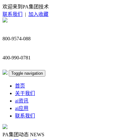
欢迎来到PA集团技术
联系我们
|
加入收藏
800-9574-088
400-990-0781
Toggle navigation
首页
关于我们
ai资讯
ai应用
联系我们
PA集团动态
NEWS