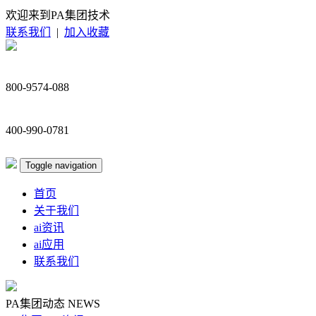
欢迎来到PA集团技术
联系我们
|
加入收藏
800-9574-088
400-990-0781
Toggle navigation
首页
关于我们
ai资讯
ai应用
联系我们
PA集团动态
NEWS