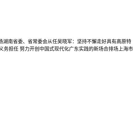
场湖南省委、省常委会从任吴晓军：坚持不懈走好具有高原特
义务担任 努力开创中国式现代化广东实践的新场合排场上海市