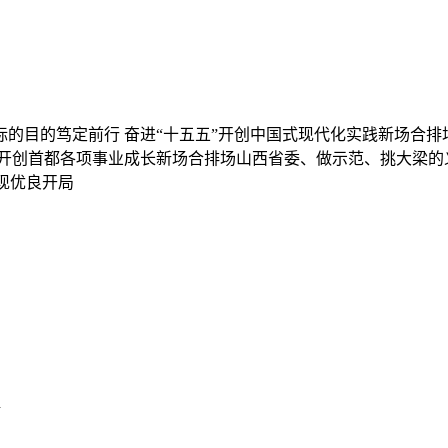
目的笃定前行 奋进“十五五”开创中国式现代化实践新场合排
开创首都各项事业成长新场合排场山西省委、做示范、挑大梁的
现优良开局
d