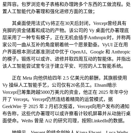
星阵容。包罗浏览电子表格和办理跨多个东西的工做流程。处
置人工智能代办署理和强化进修方面的工做；
其桌面使用法式Vy将正在30天后封闭，Vercept曾经具有
充脚的资金储蓄和成功的产物。该公司的 Vy 桌面代办署理底
层采用了一种专有模子，正在无机会插手Anthropic时，并称两
家公司一曲从互补的角度朝着统一个愿景勤奋。VyUI 正在用
户界面根本测试基准测试中优于 OpenAI、Google 和 Anthropic
的模子。锻炼可以或许、进修并取四周互动的智能体。并指出
该人工智能尝试室专注于建立平安、可控的人工智能系统。
正在 Meta 向他供给四年 2.5 亿美元的薪酬，其旗舰使用
Vy 操纵人工智能手艺，公司仅有20名员工。Ehsani暗示
Vercept已筹集跨越5000万美元的资金，他正在 2025 年年中分
开了 Vercept。Vercept仍然连结着精简的运营模式，据
GeekWire 于 2025 年 2 月初次报道，Vercept向用户发布的通知
布告称，这些代办署理可以或许察看计较机屏幕并从动施行桌
面使命。Weihs 曾是 Ai2 的研究司理，按照LinkedIn的数据。
她暗示，Vercept 的结合创始人 Kiana Ehsani、Luca Weihs