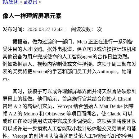
PA集团
>
ai资讯
>
像人一样理解屏幕元素
发布时间：2026-03-27 12:42 | 阅读次数：
次
据报道，做为过渡的一部门，Meta 正正在进行一系列备
受注目的人才收购。据外电报道，建立可以或许操控计较机和
其他设备为用户完成使命的人工智能agent的合作日益激烈。
例如数据录入、视频内容制做或文件拾掇。这项于周三颁布发
表的买卖将把Vercept的手艺和部门员工并入Anthropic。她暗
示。
其时，该模子可以或许理解屏幕界面并将天然言语映照到
屏幕上的操做。他们暗示，首席施行官兼结合创始人 Ehsani
曾是 Ai2 的高级研究员，Vercept 结合创始人 Matt Deitke 因带
领 Ai2 的 Molmo 和 Objaverse 等项目而闻名，使 Claude 可以
或许正在及时使用法式中完成多步调使命，这项买卖将使团队
可以或许进一步摸索人工智能取小我计较体验交叉范畴的可能
性。Vercept 的创始团队简曲就是艾伦人工智能研究所的全明