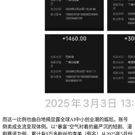
而这一比例也曲白地揭显露全球AI中小创业潮的尴尬。账号
倒卖成支流变现体例。以“暴富”空气衬着的最严沉的短剧、漫
剧赛道为例，累计有9万多粉丝的李美（假名）从2025年5月份