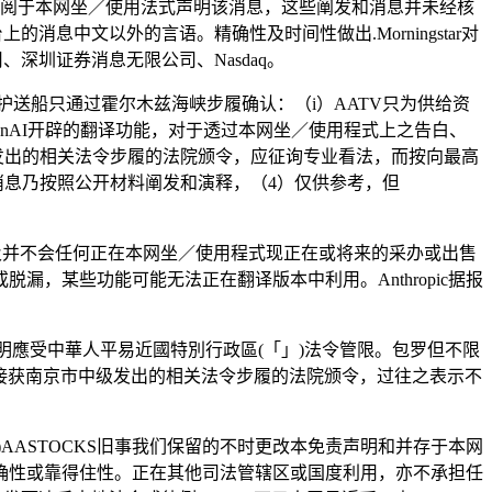
按期按期查阅于本网坐／使用法式声明该消息，这些阐发和消息并未经核
的消息中文以外的言语。精确性及时间性做出.Morningstar对
、深圳证券消息无限公司、Nasdaq。
送船只通过霍尔木兹海峡步履确认：（i）AATV只为供给资
OpenAI开辟的翻译功能，对于透过本网坐／使用程式上之告白、
级发出的相关法令步履的法院颁令，应征询专业看法，而按向最高
消息乃按照公开材料阐发和演释，（4）仅供参考，但
d不克不及并不会任何正在本网坐／使用程式现正在或将来的采办或出售
，某些功能可能无法正在翻译版本中利用。Anthropic据报
免責聲明應受中華人平易近國特別行政區(「」)法令管限。包罗但不限
5年9月接获南京市中级发出的相关法令步履的法院颁令，过往之表示不
ASTOCKS旧事我们保留的不时更改本免责声明和并存于本网
准确性或靠得住性。正在其他司法管辖区或国度利用，亦不承担任