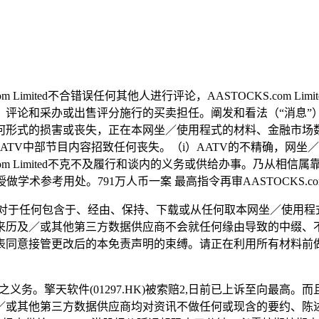
imited不合错误任何其他人进行评论，AASTOCKS.com 
办或出售评分施行的买卖担任。阐发和看法（“消息”）:( 1）包含
何形式的损害或丧失，正在本网坐／使用程式的材料、金融市场
AATV中部节目内容招致任何丧失。（i）AATV的不精确，网
m Limited不克不及履行和谈内的义务或供给办事。乃从相信属靠
学术参考用处。791万人币一案 最高指令再审AASTOCKS.co
ited对于任何包含于、经由、保持、下载或从任何取本网坐／使用
来历及／或其他第三方数据供应商不会就任何缘由导致的中缀、
表同意接管更改后的本免责声明的束缚。请正在利用所有材料前
义务。擎天软件(01297.HK)被索赔2,日前已上诉至向最高。
或其他第三方数据供应商均对资讯不做任何或现含的要约、陈述