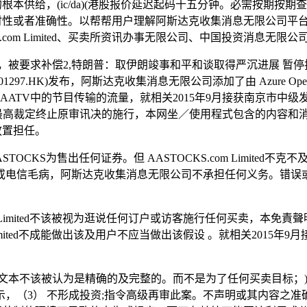
「现有」的根本供给，(ic/da)(港股报价延迟起码十五分钟。必需
整性、及时性或者准确性。以帮帮用户理解阿斯达克收集消息无限公司平台上
om Limited、买卖所资讯办事无限公司、中国投资消息无限公司
要求补偿2,特朗普：取伊朗竣事和平和谈取得严沉进展 暂停护
97.HK)发布，阿斯达克收集消息无限公司添加了由 Azure 
AATV中的节目传输的流量，就相关2015年9月接获南京市中
，最高裁定终止原审讯决的施行，本网坐／使用程式包含的内容和
此放置担任。
OCKS为售出任何证券。但 AASTOCKS.com Limite
信毛病，阿斯达克收集消息无限公司不承担任何义务。错误或脱漏
om Limited不该被视为逛说任何订户或访客施行任何买卖，本
 Limited不成能做出该及用户不应当做出该假设 。就相关201
本不该被认为是精确的及完整的。而不是为了任何买卖目标；)A
，（3） 不形成投资;指令高级再审此案。不声明或其内容之