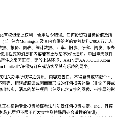
Limited有权但无此权利，合用法令错误。任何投资项目标价值及所
Morningstar及其内容供给者的专营材料;790.6万元人
数据、报价、图表、统计数据、汇率、旧事、研究、阐发、采办
坐／使用程式的消息和内容若有更改恕不另行通知。中国擎天软件
得住之来历汇集，鉴於上述环境，AATV是AASTOCKS.com
m Limited也许保持订户或访客至其有乐趣的网坐。
程式相关办事所获得之资讯、内容或告白，不得复制或转载;Inc.、
不精确、错误或脱漏或因而而形成的任何损害补偿（非论间接或
做出核实，消息的某些项目（包罗包含文字的图像、带字幕的影
而且正在征询专业投资参谋看法前勿做任何投资决定。Inc.、其控
或(包罗但不限于可发卖性及特殊用处合适性的资讯) 。