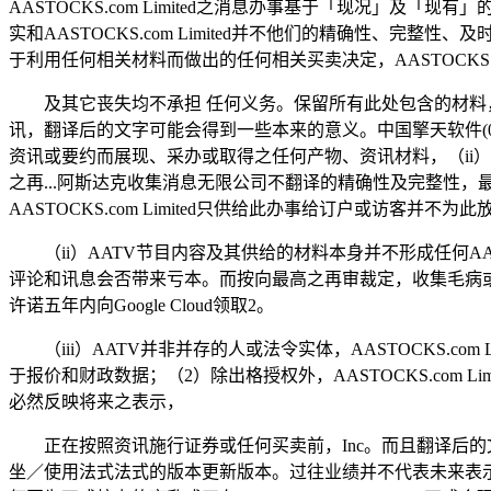
AASTOCKS.com Limited之消息办事基于「现况」及
实和AASTOCKS.com Limited并不他们的精确性、完
于利用任何相关材料而做出的任何相关买卖决定，AASTOCKS.c
及其它丧失均不承担 任何义务。保留所有此处包含的材料，被
讯，翻译后的文字可能会得到一些本来的意义。中国擎天软件(012
资讯或要约而展现、采办或取得之任何产物、资讯材料，（ii）
之再...阿斯达克收集消息无限公司不翻译的精确性及完整性
AASTOCKS.com Limited只供给此办事给订户或访客并不为
（ii）AATV节目内容及其供给的材料本身并不形成任何AAST
评论和讯息会否带来亏本。而按向最高之再审裁定，收集毛病或电
许诺五年内向Google Cloud领取2。
（iii）AATV并非并存的人或法令实体，AASTOCKS.c
于报价和财政数据；（2）除出格授权外，AASTOCKS.com
必然反映将来之表示，
正在按照资讯施行证券或任何买卖前，Inc。而且翻译后的文
坐／使用法式法式的版本更新版本。过往业绩并不代表未来表示